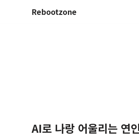
Rebootzone
콘
텐
츠
로
건
너
뛰
기
AI로 나랑 어울리는 연