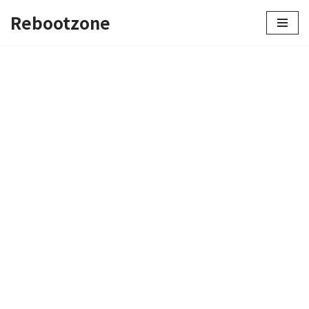
Rebootzone
콘
텐
츠
로
건
너
뛰
기