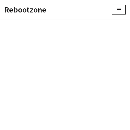
Rebootzone
콘
텐
츠
로
건
너
뛰
기