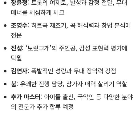
장윤정
: 트롯의 여제로, 발성과 감정 전달, 무대
매너를 세심하게 체크
조영수
: 히트곡 제조기, 곡 해석력과 창법 분석에
전문
진성
: ‘보릿고개’의 주인공, 감성 표현력 평가에
탁월
김연자
: 폭발적인 성량과 무대 장악력 강점
붐
: 유쾌한 진행 담당, 참가자 매력 살리기 역할
추가 마스터
: 아이돌 출신, 국악인 등 다양한 분야
의 전문가 추가 합류 예정