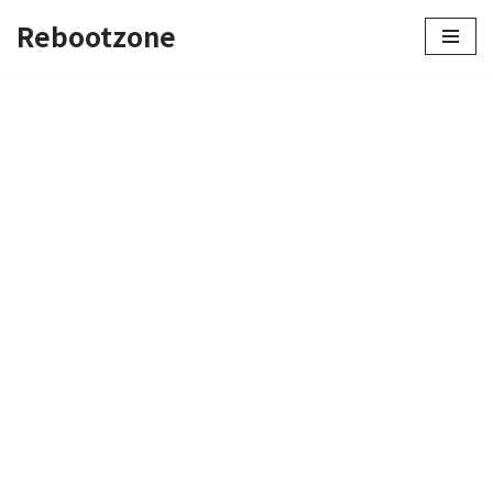
Rebootzone
콘
텐
츠
로
건
너
뛰
기