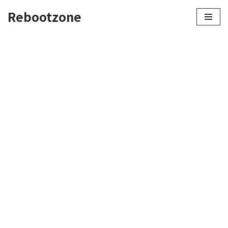
Rebootzone
콘
텐
츠
로
건
너
뛰
기