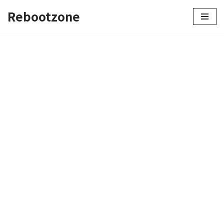
Rebootzone
콘
텐
츠
로
건
너
뛰
기