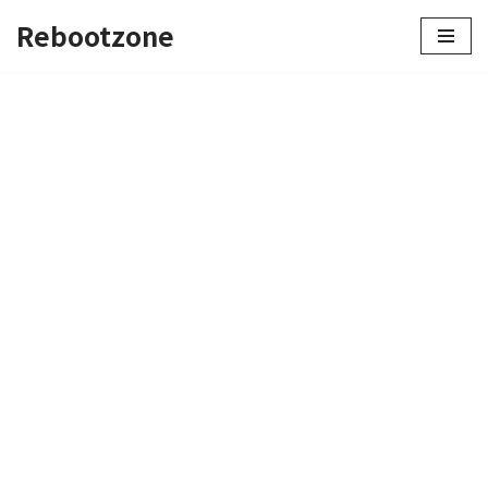
Rebootzone
콘
텐
츠
로
건
너
뛰
기